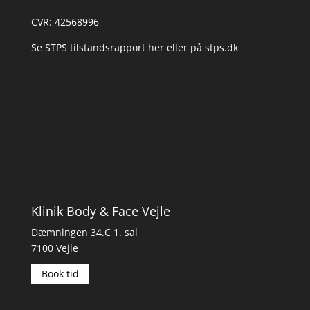
CVR: 42568996
Se STPS tilstandsrapport her
eller på
stps.dk
Klinik Body & Face Vejle
Dæmningen 34.C 1. sal
7100 Vejle
Book tid