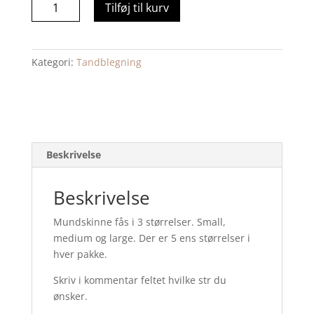
Mundskinne
Tilføj til kurv
til
professionel
tandblegning
Kategori:
Tandblegning
5
stk
antal
Beskrivelse
Beskrivelse
Mundskinne fås i 3 størrelser. Small,
medium og large. Der er 5 ens størrelser i
hver pakke.
Skriv i kommentar feltet hvilke str du
ønsker.