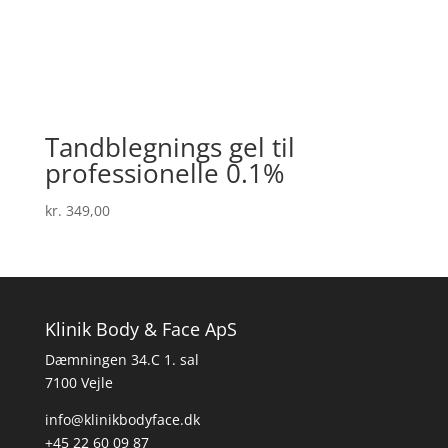
Tandblegnings gel til
professionelle 0.1%
kr.
349,00
Klinik Body & Face ApS
Dæmningen 34.C 1. sal
7100 Vejle
info@klinikbodyface.dk
+45 22 60 09 87