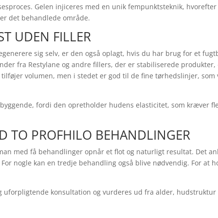
sproces. Gelen injiceres med en unik fempunktsteknik, hvorefter p
mmer det behandlede område.
ST UDEN FILLER
t regenerere sig selv, er den også oplagt, hvis du har brug for et fu
nder fra Restylane og andre fillers, der er stabiliserede produkter,
ke tilføjer volumen, men i stedet er god til de fine tørhedslinjer, s
rebyggende, fordi den opretholder hudens elasticitet, som kræver f
ED TO PROFHILO BEHANDLINGER
an med få behandlinger opnår et flot og naturligt resultat. Det an
t. For nogle kan en tredje behandling også blive nødvendig. For at h
 uforpligtende konsultation og vurderes ud fra alder, hudstruktur 