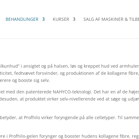
BEHANDLINGER
KURSER
SALG AF MASKINER & TIL
f ”kalkunhud” i ansigtet og på halsen, løs og kreppet hud ved armh
citet, fedtvævet forsvinder, og produktionen af de kollagene fibr
erere og booste sig selv.
viklet med den patenterede NAHYCO-teknologi. Det har en af de høje
 desuden, at produktet virker selv-nivellerende ved at søge og ud
betyder, at Profhilo virker foryngende på alle celletyper. Til sam
yre i Profhilo-gelen forynger og booster hudens kollagene fibre, r