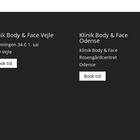
nik Body & Face Vejle
Klinik Body & Face
Odense
ingen 34.C 1. sal
Klinik Body & Face
 Vejle
Rosengårdcentret
ok tid
Odense
Book tid