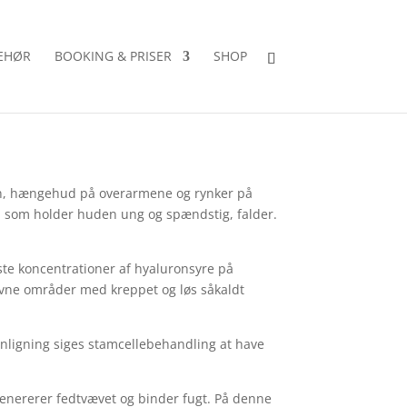
BEHØR
BOOKING & PRISER
SHOP
ulen, hængehud på overarmene og rynker på
e, som holder huden ung og spændstig, falder.
ste koncentrationer af hyaluronsyre på
jævne områder med kreppet og løs såkaldt
menligning siges stamcellebehandling at have
egenererer fedtvævet og binder fugt. På denne