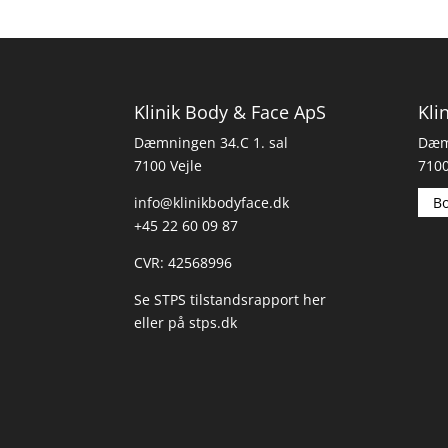
Klinik Body & Face ApS
Kli
Dæmningen 34.C 1. sal
Dæmn
7100 Vejle
7100
info@klinikbodyface.dk
Bo
+45 22 60 09 87
CVR: 42568996
Se STPS tilstandsrapport her
eller på
stps.dk