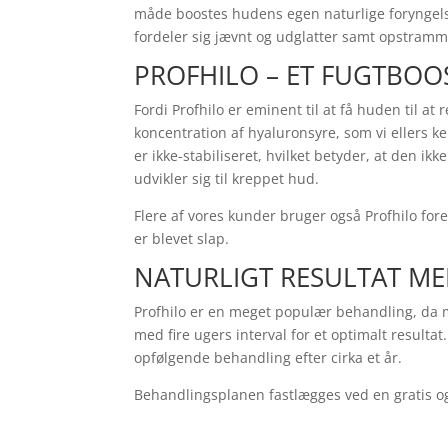
måde boostes hudens egen naturlige foryngelse
fordeler sig jævnt og udglatter samt opstra
PROFHILO – ET FUGTBOO
Fordi Profhilo er eminent til at få huden til a
koncentration af hyaluronsyre, som vi ellers ke
er ikke-stabiliseret, hvilket betyder, at den ik
udvikler sig til kreppet hud.
Flere af vores kunder bruger også Profhilo fo
er blevet slap.
NATURLIGT RESULTAT M
Profhilo er en meget populær behandling, da m
med fire ugers interval for et optimalt resulta
opfølgende behandling efter cirka et år.
Behandlingsplanen fastlægges ved en gratis og