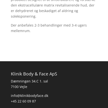
den ekstracellulære matrix revitaliserende hud, der
er dehydreret og beskadiget af aldring og
soleksponering.
Der anbefales 2-3 behandlinger med 3-4 ugers
mellemrum.
Klinik Body & Face ApS
Dæmningen 34.C 1. sal
7100 Vejle
info@klinikbodyface.dk
+45 22 60 09 87