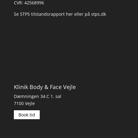
CVR: 42568996
Se STPS tilstandsrapport her
eller på
stps.dk
Klinik Body & Face Vejle
Dæmningen 34.C 1. sal
7100 Vejle
Book tid