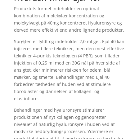
Produktets formel indeholder en optimal
kombination af molekylær koncentration og
molekylvægt på 40mg koncentreret Hyaluronsyre og
derved mere effektivt end andre lignende produkter.
Sprøjten er fyldt og indeholder 2,0 ml gel. Ejal 40 kan
injiceres med flere teknikker, men den mest effektive
teknik er 4-punkts teknologien (4 PBR), som tillader
injektion af 0,25 ml med en 30G nål på hver side af
ansigtet, der minimerer risikoen for ødem, blå
mærker, og smerte. Behandlinger med Ejal 40
forbedrer tætheden af huden ved at stimulere
fibroblaster og dannelsen af kollagen- og
elastinfibre.
Behandlinger med hyaluronsyre stimulerer
produktionen af nyt kollagen og genopretter
niveauet af naturlig hyaluronsyre i huden ved at
modvirke nedbrydningsprocessen. Ydermere er
produktet designet til at omstrukturere og forstærke