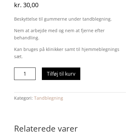
kr.
30,00
Beskyttelse til gummerne under tandblegning.
Nem at arbejde med og nem at fjerne efter
behandling.
Kan bruges på klinikker samt til hjemmeblegnings
sæt.
Gel
Tilføj til kurv
til
beskyttelse
af
Kategori:
Tandblegning
gummer
antal
Relaterede varer