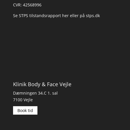
CVR: 42568996
Se STPS tilstandsrapport her
eller på
stps.dk
Klinik Body & Face Vejle
Dæmningen 34.C 1. sal
7100 Vejle
Book tid