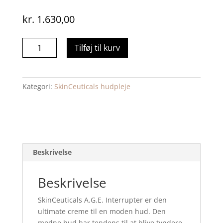
kr.
1.630,00
A.G.E.
Tilføj til kurv
Interrupter
ADVANCED
48
Kategori:
SkinCeuticals hudpleje
ml
antal
Beskrivelse
Beskrivelse
SkinCeuticals A.G.E. Interrupter er den
ultimate creme til en moden hud. Den
modne hud har tendens til at blive tyndere