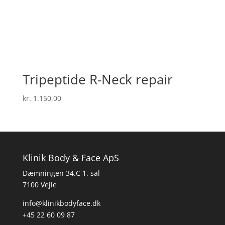
Tripeptide R-Neck repair
kr.
1.150,00
Klinik Body & Face ApS
Dæmningen 34.C 1. sal
7100 Vejle
info@klinikbodyface.dk
+45 22 60 09 87