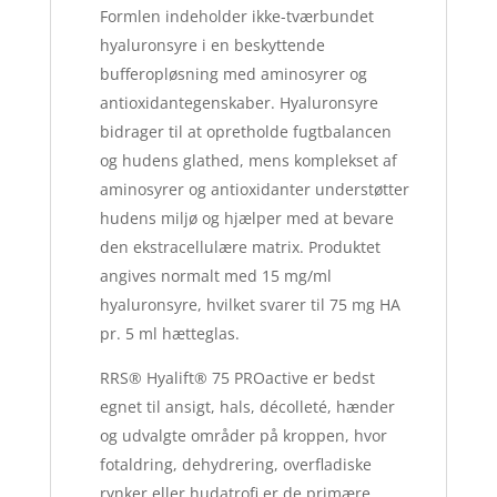
Formlen indeholder ikke-tværbundet
hyaluronsyre i en beskyttende
bufferopløsning med aminosyrer og
antioxidantegenskaber. Hyaluronsyre
bidrager til at opretholde fugtbalancen
og hudens glathed, mens komplekset af
aminosyrer og antioxidanter understøtter
hudens miljø og hjælper med at bevare
den ekstracellulære matrix. Produktet
angives normalt med 15 mg/ml
hyaluronsyre, hvilket svarer til 75 mg HA
pr. 5 ml hætteglas.
RRS® Hyalift® 75 PROactive er bedst
egnet til ansigt, hals, décolleté, hænder
og udvalgte områder på kroppen, hvor
fotaldring, dehydrering, overfladiske
rynker eller hudatrofi er de primære