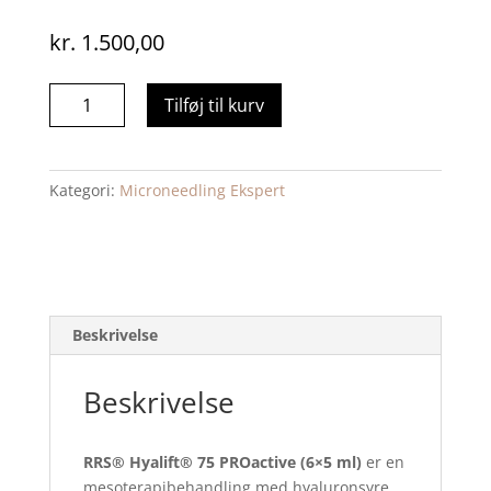
kr.
1.500,00
RRS®
Tilføj til kurv
Hyalift®
75
PROactive
Kategori:
Microneedling Ekspert
(6
×
5
ml)
antal
Beskrivelse
Beskrivelse
RRS® Hyalift® 75 PROactive (6×5 ml)
er en
mesoterapibehandling med hyaluronsyre,