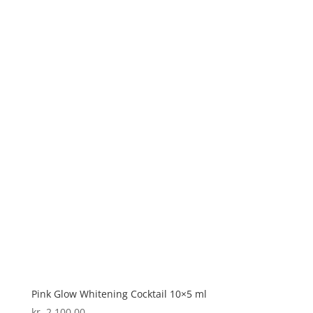
Pink Glow Whitening Cocktail 10×5 ml
kr.
2.100,00