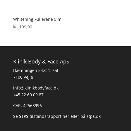
Whitening Fullerene 5 ml
kr.
199,00
Klinik Body & Face ApS
Dæmningen 34.C 1. sal
7100 Vejle
info@klinikbodyface.dk
+45 22 60 09 87
CVR: 42568996
Se STPS tilstandsrapport her
eller på
stps.dk