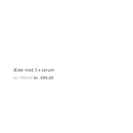
Æske med 3 x serum
Original
Current
kr.
799,00
kr.
699,00
price
price
was:
is:
kr. 799,00.
kr. 699,00.