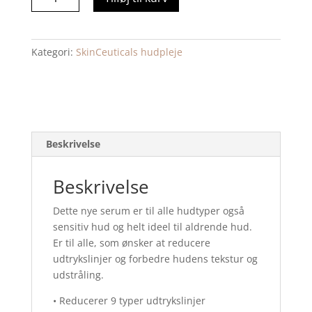
TIOX,
30
ML.
Kategori:
SkinCeuticals hudpleje
antal
Beskrivelse
Beskrivelse
Dette nye serum er til alle hudtyper også
sensitiv hud og helt ideel til aldrende hud.
Er til alle, som ønsker at reducere
udtrykslinjer og forbedre hudens tekstur og
udstråling.
• Reducerer 9 typer udtrykslinjer