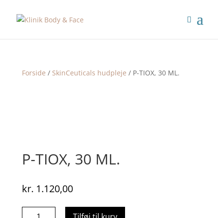
Forside
/
SkinCeuticals hudpleje
/ P-TIOX, 30 ML.
P-TIOX, 30 ML.
kr.
1.120,00
P-
Tilføj til kurv