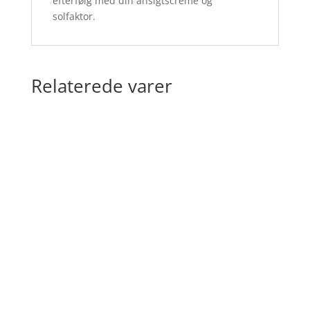
efterfølg med din ansigtscreme og
solfaktor.
Relaterede varer