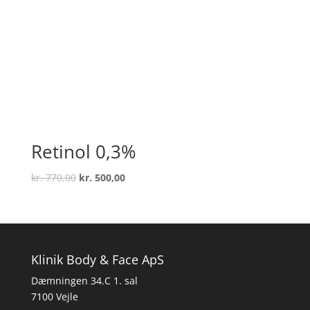
Retinol 0,3%
Original
Current
kr.
770,00
kr.
500,00
price
price
was:
is:
kr. 770,00.
kr. 500,00.
Klinik Body & Face ApS
Dæmningen 34.C 1. sal
7100 Vejle