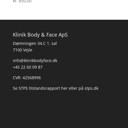
kr.
850,00
Klinik Body & Face ApS
Dæmningen 34.C 1. sal
7100 Vejle
info@klinikbodyface.dk
+45 22 60 09 87
CVR: 42568996
Se STPS tilstandsrapport her
eller på
stps.dk