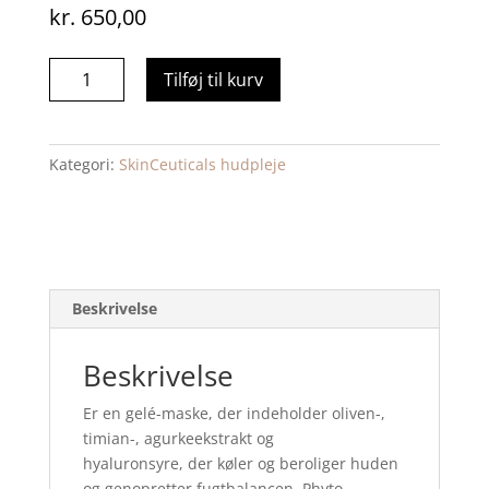
kr.
650,00
Photo
Tilføj til kurv
corrective
masque
60
Kategori:
SkinCeuticals hudpleje
ml
antal
Beskrivelse
Beskrivelse
Er en gelé-maske, der indeholder oliven-,
timian-, agurkeekstrakt og
hyaluronsyre, der køler og beroliger huden
og genopretter fugtbalancen. Phyto