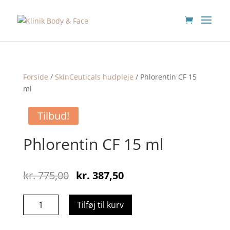
Forside
/
SkinCeuticals hudpleje
/ Phlorentin CF 15
ml
Tilbud!
Phlorentin CF 15 ml
Original
Current
kr.
775,00
kr.
387,50
price
price
was:
is:
Phlorentin
Tilføj til kurv
kr. 775,00.
kr. 387,50.
CF
15