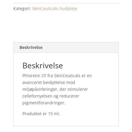
ml
Kategori:
SkinCeuticals hudpleje
antal
Beskrivelse
Beskrivelse
Phloretin CF fra SkinCeuticals er en
avanceret beskyttelse mod
miljøpåvirkninger, der stimulerer
cellefornyelsen og reducerer
pigmentforandringer.
Produktet er 15 ml.