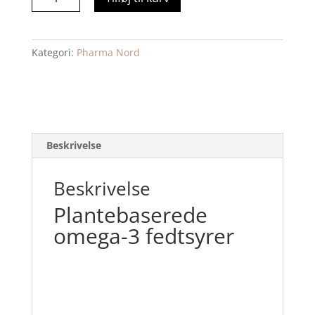
3
Phyto
60
Kategori:
Pharma Nord
stk
antal
Beskrivelse
Beskrivelse
Plantebaserede
omega-3 fedtsyrer