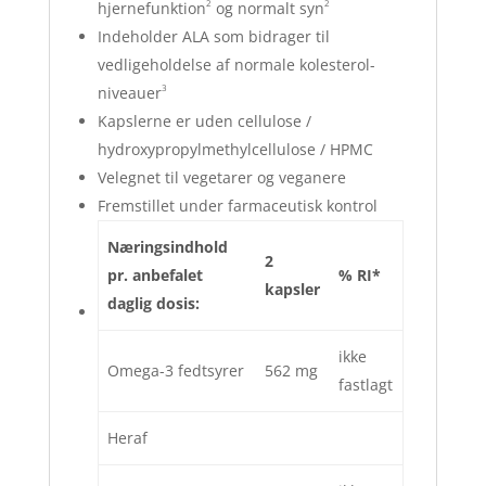
2
2
hjernefunktion
og normalt syn
Indeholder ALA som bidrager til
vedligeholdelse af normale kolesterol-
3
niveauer
Kapslerne er uden cellulose /
hydroxypropylmethylcellulose / HPMC
Velegnet til vegetarer og veganere
Fremstillet under farmaceutisk kontrol
Næringsindhold
2
pr. anbefalet
% RI*
kapsler
daglig dosis:
ikke
Omega-3 fedtsyrer
562 mg
fastlagt
Heraf