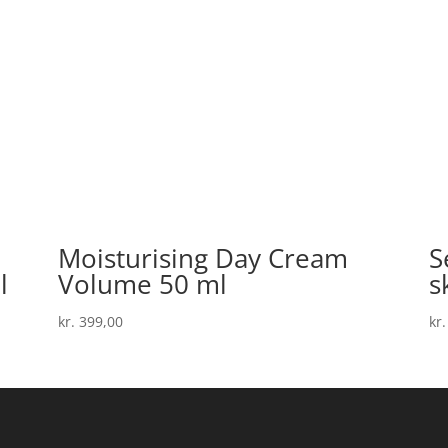
Moisturising Day Cream
S
l
Volume 50 ml
s
kr.
399,00
kr.