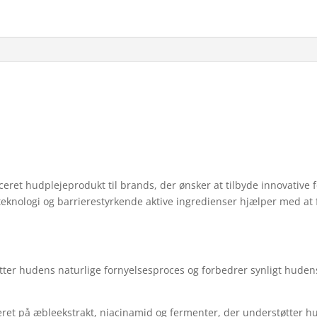
ret hudplejeprodukt til brands, der ønsker at tilbyde innovative 
eknologi og barrierestyrkende aktive ingredienser hjælper med a
er hudens naturlige fornyelsesproces og forbedrer synligt hudens
et på æbleekstrakt, niacinamid og fermenter, der understøtter 