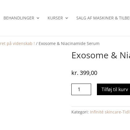
BEHANDLINGER
KURSER
SALG AF MASKINER & TILB
eret på videnskab !
/ Exosome & Niacinamide Serum
Exosome & Ni
kr.
399,00
Exosome
Tilføj til kurv
&
Niacinamide
Serum
Kategori:
Infinité skincare-Ti
antal