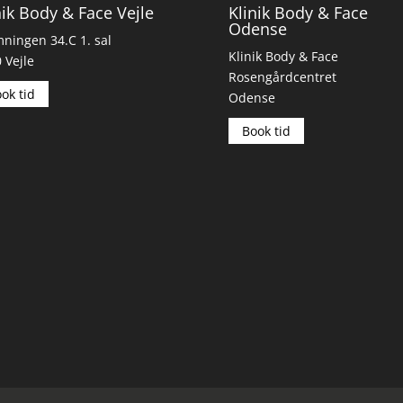
nik Body & Face Vejle
Klinik Body & Face
Odense
ingen 34.C 1. sal
Klinik Body & Face
 Vejle
Rosengårdcentret
ok tid
Odense
Book tid