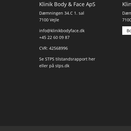
Klinik Body & Face ApS
Kli
Dæmningen 34.C 1. sal
Dæmn
7100 Vejle
7100
info@klinikbodyface.dk
Bo
+45 22 60 09 87
CVR: 42568996
Se STPS tilstandsrapport her
eller på
stps.dk