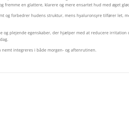
og fremme en glattere, klarere og mere ensartet hud med øget glø
omt og forbedrer hudens struktur, mens hyaluronsyre tilfører let, m
e og plejende egenskaber, der hjælper med at reducere irritation 
 dag.
n nemt integreres i både morgen- og aftenrutinen.