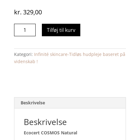
kr.
329,00
Acne
Tilføj til kurv
Purifying
Face
Wash
Kategori:
Infinité skincare-Tidløs hudpleje baseret på
140
videnskab !
ml
antal
Beskrivelse
Beskrivelse
Ecocert COSMOS Natural