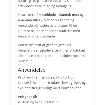
naturlige fugtbalance bevares, så huden
efterlades frisk, blød og behagelig.
Ekstrakter af
mateblade
,
islandsk mos
og
enebærkallus
virker beroligende og
rensende på huden og bidrager til en
glattere og mere ensartet hudtone med
færre synlige urenheder.
Den friske duft af grøn te giver en
behagelig renseoplevelse og gør produktet
ideelt som første trin i en hudplejerutine til
uren hud.
Anvendelse
Påfør en lille mængde på fugtig hud.
Massér blidt med cirkulære bevægelser, og
skyl derefter grundigt med lunkent vand.
Velegnet til:
✔ Uren og akneudsat hud